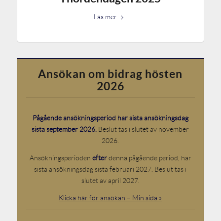
Läs mer
Ansökan om bidrag hösten
2026
Pågående ansökningsperiod har sista ansökningsdag
sista september
2026.
Beslut tas i slutet av november
2026.
Ansökningsperioden
efter
denna pågående period, har
sista ansökningsdag sista februari 2027. Beslut tas i
slutet av april 2027.
Klicka här för ansökan – Min sida »