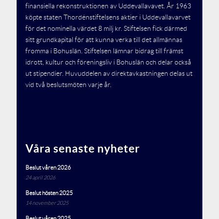
finansiella rekonstruktionen av Uddevallavavet. År 1963
köpte staten Thordénstiftelsens aktier i Uddevallavarvet
för det nominella värdet 8 milj kr. Stiftelsen fick därmed
sitt grundkapital för att kunna verka till det allmännas
fromma i Bohuslän. Stiftelsen lämnar bidrag till främst
idrott, kultur och föreningsliv i Bohuslän och delar också
ut stipendier. Huvuddelen av direktavkastningen delas ut
vid två beslutsmöten varje år.
Våra senaste nyheter
Beslut våren 2026
24 april 2026
Beslut hösten 2025
14 november 2025
Beslut våren 2025