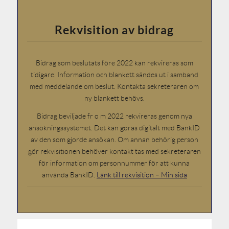
Rekvisition av bidrag
Bidrag som beslutats före 2022 kan rekvireras som
tidigare. Information och blankett sändes ut i samband
med meddelande om beslut. Kontakta sekreteraren om
ny blankett behövs.
Bidrag beviljade fr o m 2022 rekvireras genom nya
ansökningssystemet. Det kan göras digitalt med BankID
av den som gjorde ansökan. Om annan behörig person
gör rekvisitionen behöver kontakt tas med sekreteraren
för information om personnummer för att kunna
använda BankID.
Länk till rekvisition – Min sida