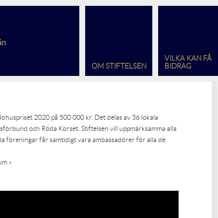
VILKA KAN FÅ
OM STIFTELSEN
BIDRAG
ohuspriset 2020 på 500 000 kr. Det delas av 36 lokala
örbund och Röda Korset. Stiftelsen vill uppmärksamma alla
da föreningar får samtidigt vara ambassadörer för alla de
um »