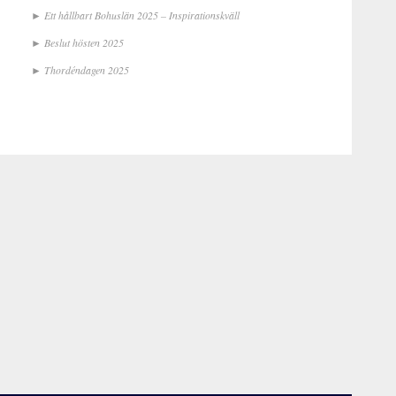
Ett hållbart Bohuslän 2025 – Inspirationskväll
Beslut hösten 2025
Thordéndagen 2025