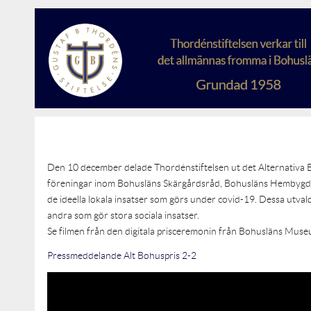
Den 10 december delade Thordénstiftelsen ut det Alternativa B
föreningar inom Bohusläns Skärgårdsråd, Bohusläns Hembygdsf
de ideella lokala insatser som görs under covid-19. Dessa utval
andra som gör stora sociala insatser.
Se filmen från den digitala prisceremonin från Bohusläns Muse
Pressmeddelande Alt Bohuspris 2-2