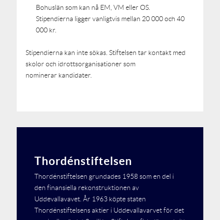
Bohuslän som kan nå EM, VM eller OS.
Stipendierna ligger vanligtvis mellan 20 000 och 40
000 kr.
Stipendierna kan inte sökas. Stiftelsen tar kontakt med
skolor och idrottsorganisationer som
nominerar kandidater.
Thordénstiftelsen
Thordénstiftelsen grundades 1958 som en del i
den finansiella rekonstruktionen av
Uddevallavavet. År 1963 köpte staten
Thordénstiftelsens aktier i Uddevallavarvet för det