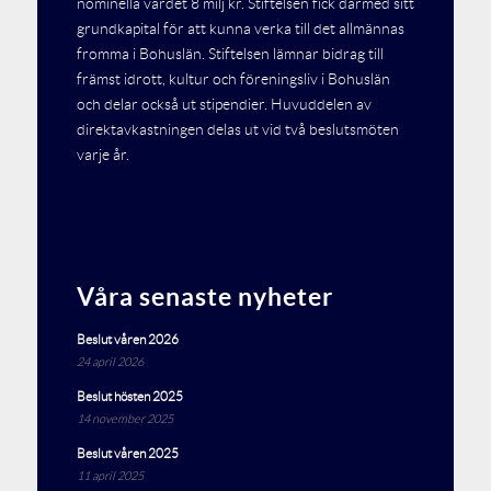
nominella värdet 8 milj kr. Stiftelsen fick därmed sitt
grundkapital för att kunna verka till det allmännas
fromma i Bohuslän. Stiftelsen lämnar bidrag till
främst idrott, kultur och föreningsliv i Bohuslän
och delar också ut stipendier. Huvuddelen av
direktavkastningen delas ut vid två beslutsmöten
varje år.
Våra senaste nyheter
Beslut våren 2026
24 april 2026
Beslut hösten 2025
14 november 2025
Beslut våren 2025
11 april 2025