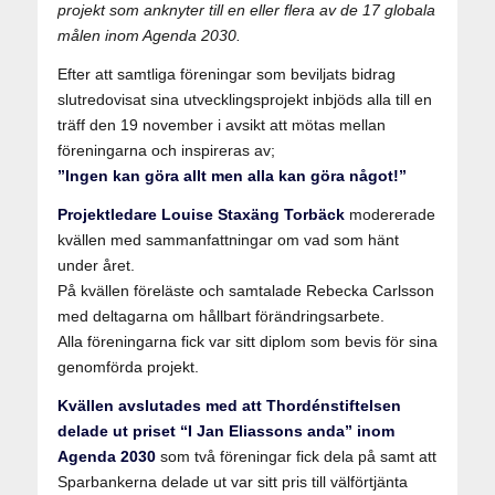
projekt som anknyter till en eller flera av de 17 globala
målen inom Agenda 2030.
Efter att samtliga föreningar som beviljats bidrag
slutredovisat sina utvecklingsprojekt inbjöds alla till en
träff den 19 november i avsikt att mötas mellan
föreningarna och inspireras av;
”Ingen kan göra allt men alla kan göra något!”
Projektledare Louise Staxäng Torbäck
modererade
kvällen med sammanfattningar om vad som hänt
under året.
På kvällen föreläste och samtalade Rebecka Carlsson
med deltagarna om hållbart förändringsarbete.
Alla föreningarna fick var sitt diplom som bevis för sina
genomförda projekt.
Kvällen avslutades med att Thordénstiftelsen
delade ut priset “I Jan Eliassons anda” inom
Agenda 2030
som två föreningar fick dela på samt att
Sparbankerna delade ut var sitt pris till välförtjänta