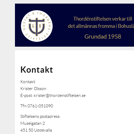
Kontakt
Kontakt:
Krister Olsson
E-post: krister@thordenstiftelsen.se
Tfn 0761-051090
Stiftelsens postadress:
Museigatan 2
451 50 Uddevalla