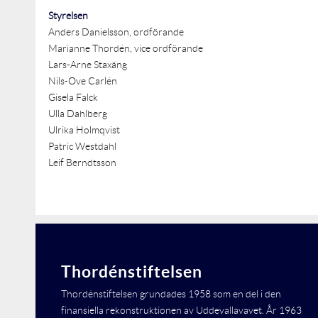
Styrelsen
Anders Danielsson, ordförande
Marianne Thordén, vice ordförande
Lars-Arne Staxäng
Nils-Ove Carlén
Gisela Falck
Ulla Dahlberg
Ulrika Holmqvist
Patric Westdahl
Leif Berndtsson
Thordénstiftelsen
Thordénstiftelsen grundades 1958 som en del i den
finansiella rekonstruktionen av Uddevallavavet. År 1963