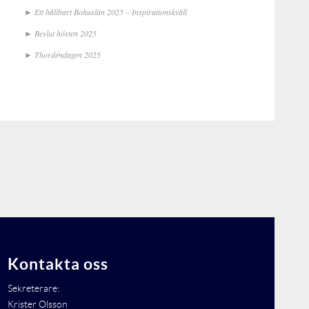
Ett hållbart Bohuslän 2025 – Inspirationskväll
Beslut hösten 2025
Thordéndagen 2025
Kontakta oss
Sekreterare:
Krister Olsson