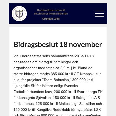
Bidragsbeslut 18 november
Vid Thordénstiftelsens sammanträde 2013-11-18
beslutades om bidrag till föreningar och
organisationer med totalt ca 2,9 milj kr. Bland de
större bidragen märks 385 000 kr till GF Kroppskultur,
bl.a. för projektet ”Team Bohuslän,” 300 000 kr till
Ljungskile SK för läktare enligt Svenska
Fotbollsförbundets krav, 200 000 kr till Svarteborgs FK
för konstgräs Sjövallen, 150 000 kr till Stångenäs AIS
för klubbhus, 125 000 kr till Maltes stig i Saltkällan och
120 000 kr till Kungälvs Roddklubb för nya båtar. LSK
fick förra hösten 600 000 kr som också ska användas