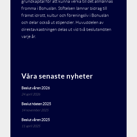
grundkapital för att kunna verka till det allmännas
fromma i Bohuslän. Stiftelsen lämnar bidrag till
främst idrott, kultur och föreningsliv i Bohuslän
och delar också ut stipendier. Huvuddelen av
direktavkastningen delas ut vid två beslutsmöten
varje år.
Våra senaste nyheter
Beslut våren 2026
24 april 2026
Beslut hösten 2025
14 november 2025
Beslut våren 2025
11 april 2025