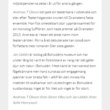
miljöstipendierna delas i år ut för andra gången.
Andreas T Olsson
började sin teaterbana i Uddevalla och
blev efter Teaterhögskolan knuten till Dramatens fasta
ensemble. Han fick omedelbart stor uppmärksamhet för
sin monolog Sufflören, som hade premiär på Dramaten
2013. Andreas är redan ett aktat namn inom
teatervärlden. Förra året debuterade han också som
författare med romanen Den sista gästen.
Jan Uddén
är biolog på Bohusläns museum och har
under lång tid varit en folkbildare av rang när det gäller
djur och natur i Bohuslän. Mest känd är han kanske som
fågelkännare men hans kunskap och engagemang
spänner över breda fält – alltifrån den minsta lilla
insekten till skalbankar och utvecklingen av Bohusläns
kustlandskap. Inget är för litet och inget är för stort.
Andreas T Olsson (foto Sören Vilks) och Jan Uddén (foto
Sofie Henryson)