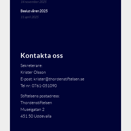
14 november 2025
Beslut våren 2025
11 april 2025
Kontakta oss
Sekreterare:
Krister Olsson
E-post: krister@thordenstiftelsen.se
Tel nr: 0761-051090
Stiftelsens postadress:
Thordénstiftelsen
Museigatan 2
451 50 Uddevalla