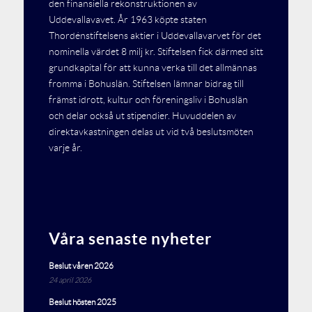
den finansiella rekonstruktionen av
Uddevallavavet. År 1963 köpte staten
Thordénstiftelsens aktier i Uddevallavarvet för det
nominella värdet 8 milj kr. Stiftelsen fick därmed sitt
grundkapital för att kunna verka till det allmännas
fromma i Bohuslän. Stiftelsen lämnar bidrag till
främst idrott, kultur och föreningsliv i Bohuslän
och delar också ut stipendier. Huvuddelen av
direktavkastningen delas ut vid två beslutsmöten
varje år.
Våra senaste nyheter
Beslut våren 2026
24 april 2026
Beslut hösten 2025