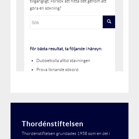
Thordénstiftelsen
Thordénstiftelsen grundades 1958 som en del i