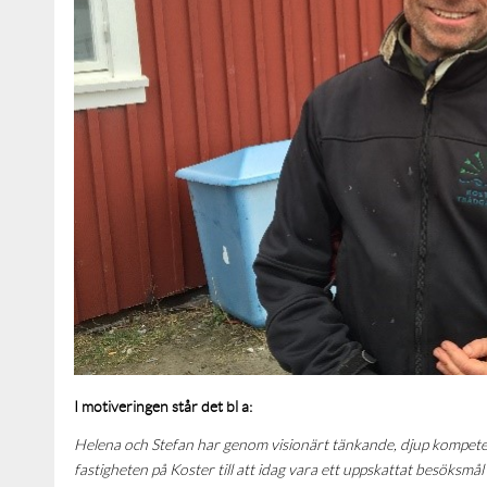
I motiveringen står det bl a:
Helena och Stefan har genom visionärt tänkande, djup kompete
fastigheten på Koster till att idag vara ett uppskattat besöksmå