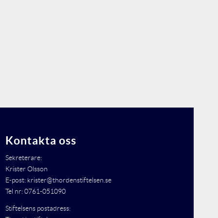
Kontakta oss
Sekreterare:
Krister Olsson
E-post: krister@thordenstiftelsen.se
Tel nr: 0761-051090
Stiftelsens postadress: