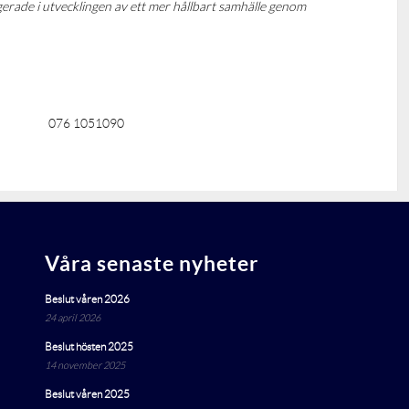
agerade i utvecklingen av ett mer hållbart samhälle genom
76 1051090
Våra senaste nyheter
Beslut våren 2026
24 april 2026
Beslut hösten 2025
14 november 2025
Beslut våren 2025