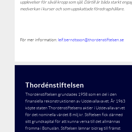
upplevelser för såväl kropp som själ. Därtill är båda starkt eng
medverkan i kurser och som uppskattade föredragshållare.
För mer information:
leif.berndtsson@thordenstiftelsen.se
0
Thordénstiftelsen
Thordénstiftelsen grundades 1958 som en del i den
finansiella rekonstruktionen av Uddevallavavet. År 1963
köpte staten Thordénstiftelsens aktier i Uddevallavarvet
för det nominella värdet 8 milj kr. Stiftelsen fick därmed
sitt grundkapital för att kunna verka till det allmännas
fromma i Bohuslän. Stiftelsen lämnar bidrag till främst