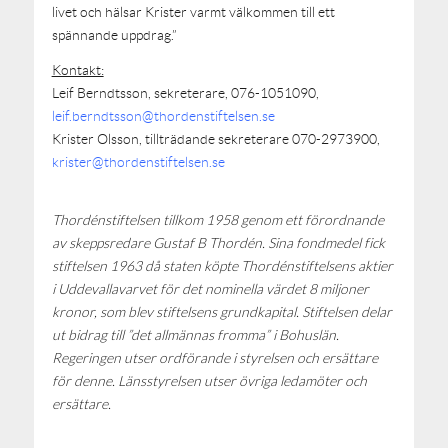
livet och hälsar Krister varmt välkommen till ett
spännande uppdrag.”
Kontakt:
Leif Berndtsson, sekreterare, 076-1051090,
leif.berndtsson@thordenstiftelsen.se
Krister Olsson, tillträdande sekreterare 070-2973900,
krister@thordenstiftelsen.se
Thordénstiftelsen tillkom 1958 genom ett förordnande
av skeppsredare Gustaf B Thordén. Sina fondmedel fick
stiftelsen 1963 då staten köpte Thordénstiftelsens aktier
i Uddevallavarvet för det nominella värdet 8 miljoner
kronor, som blev stiftelsens grundkapital. Stiftelsen delar
ut bidrag till ”det allmännas fromma” i Bohuslän.
Regeringen utser ordförande i styrelsen och ersättare
för denne. Länsstyrelsen utser övriga ledamöter och
ersättare.