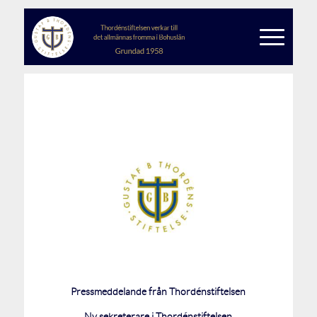
Pressmeddelande från Thordénstiftelsen
Ny sekreterare i Thordénstiftelsen