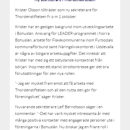
Krister Olsson tillträder som ny sekreterare för
Thordénstiftelsen fr o m 1 oktober.
Krister har en gedigen bakgrund inom utvecklingsarbete
i Bohuslän. Ansvarig för LEADER-programmet i Norra
Bohuslän, arbete för Fiskekommunerna inom Fyrbodals
kommunalförbund samt Näringslivskontoret i Uddevalla
är några av tidigare arbetsuppgifter. Det innebär att
Krister har med sig ett betydande kontaktnät från
början. Ihop med ett starkt idrottsintresse ger det bra
förutsättningar för den nya rollen.
”-Jag ser mycket fram emot att få arbeta med
Thordénstiftelsen och all den nytta den gör för
föreningslivet” säger Krister.
Nuvarande sekreterare Leif Berndtsson säger i en
kommentar: ”-Det har varit mycket intressanta år med
många positiva kontakter med engagerade personer ute i
föreningarna i Bohuslän. Nu önskar jag en friare roll i