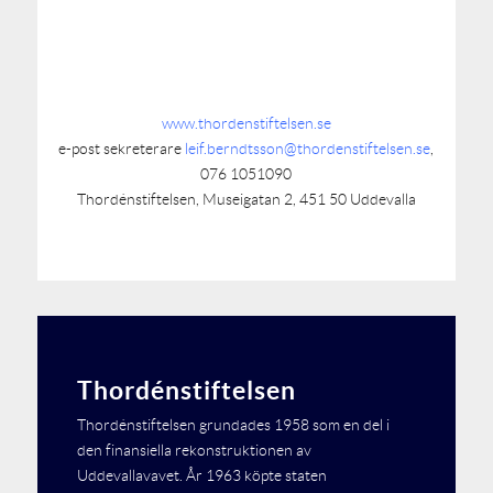
www.thordenstiftelsen.se
e-post sekreterare
leif.berndtsson@thordenstiftelsen.se
,
076 1051090
Thordénstiftelsen, Museigatan 2, 451 50 Uddevalla
Thordénstiftelsen
Thordénstiftelsen grundades 1958 som en del i
den finansiella rekonstruktionen av
Uddevallavavet. År 1963 köpte staten