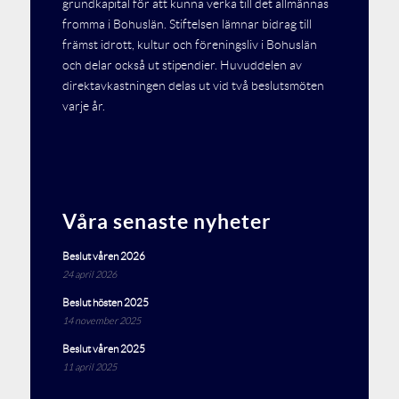
grundkapital för att kunna verka till det allmännas
fromma i Bohuslän. Stiftelsen lämnar bidrag till
främst idrott, kultur och föreningsliv i Bohuslän
och delar också ut stipendier. Huvuddelen av
direktavkastningen delas ut vid två beslutsmöten
varje år.
Våra senaste nyheter
Beslut våren 2026
24 april 2026
Beslut hösten 2025
14 november 2025
Beslut våren 2025
11 april 2025