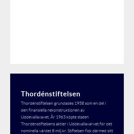
Thordénstiftelsen
Thordénstiftelsen grundades 1958 som en del i
den finansiella rekonstruktionen av
Uddevallavavet. År 1963 köpte staten
Thordénstiftelsens aktier i Uddevallavarvet för det
nominella värdet 8 milj kr. Stiftelsen fick därmed sitt