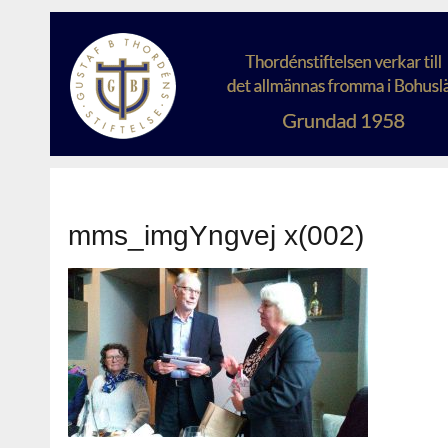
mms_imgYngvej x(002)