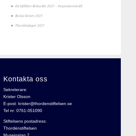
Ett hållbart Bohuslän 2025 – Inspirationskväll
Beslut hösten 2025
Thordéndagen 2025
Kontakta oss
Sekreterare:
Krister Olsson
E-post: krister@thordenstiftelsen.se
Tel nr: 0761-051090
Stiftelsens postadress:
Thordénstiftelsen
Museigatan 2