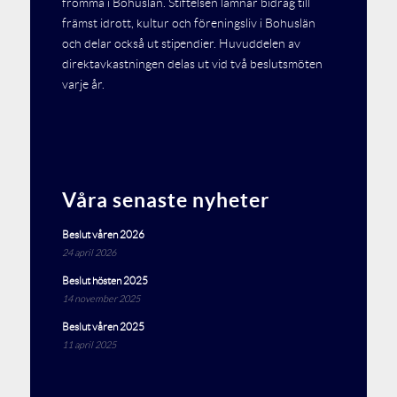
fromma i Bohuslän. Stiftelsen lämnar bidrag till
främst idrott, kultur och föreningsliv i Bohuslän
och delar också ut stipendier. Huvuddelen av
direktavkastningen delas ut vid två beslutsmöten
varje år.
Våra senaste nyheter
Beslut våren 2026
24 april 2026
Beslut hösten 2025
14 november 2025
Beslut våren 2025
11 april 2025