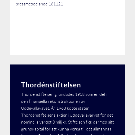
pressmeddelande 161121
Thordénstiftelsen
Thordénstiftelsen grundades 1958 som en del i
den finansiella rekonstruktionen av
Uddevallavavet. År 1963 köpte staten
Thordénstiftelsens aktier i Uddevallavarvet för det
nominella värdet 8 milj kr. Stiftelsen fick därmed sitt
grundkapital för att kunna verka till det allmännas