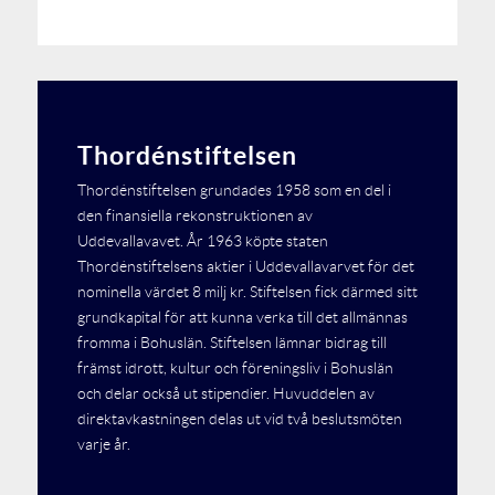
Thordénstiftelsen
Thordénstiftelsen grundades 1958 som en del i
den finansiella rekonstruktionen av
Uddevallavavet. År 1963 köpte staten
Thordénstiftelsens aktier i Uddevallavarvet för det
nominella värdet 8 milj kr. Stiftelsen fick därmed sitt
grundkapital för att kunna verka till det allmännas
fromma i Bohuslän. Stiftelsen lämnar bidrag till
främst idrott, kultur och föreningsliv i Bohuslän
och delar också ut stipendier. Huvuddelen av
direktavkastningen delas ut vid två beslutsmöten
varje år.